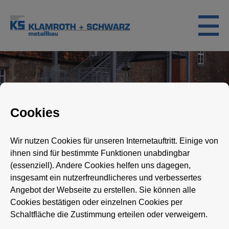
Skip
to
content
Cookies
Ge­län­der und Trep­pen
Wir nutzen Cookies für unseren Internetauftritt. Einige von
ihnen sind für bestimmte Funktionen unabdingbar
(essenziell). Andere Cookies helfen uns dagegen,
Ihr Ansprechpartner
insgesamt ein nutzerfreundlicheres und verbessertes
für hochwertigen Stahlbau und
Angebot der Webseite zu erstellen. Sie können alle
Cookies bestätigen oder einzelnen Cookies per
mehr
Schaltfläche die Zustimmung erteilen oder verweigern.